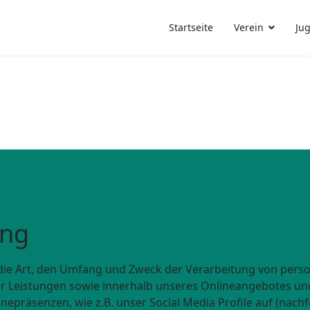
Startseite
Verein
Ju
ung
r die Art, den Umfang und Zweck der Verarbeitung von per
r Leistungen sowie innerhalb unseres Onlineangebotes un
nepräsenzen, wie z.B. unser Social Media Profile auf (nac