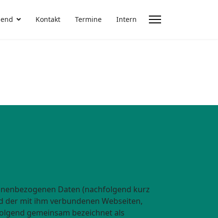
gend
Kontakt
Termine
Intern
sonenbezogenen Daten (nachfolgend kurz
d der mit ihm verbundenen Webseiten,
hfolgend gemeinsam bezeichnet als